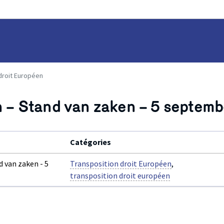
droit Européen
n – Stand van zaken – 5 septem
Catégories
d van zaken - 5
Transposition droit Européen
,
transposition droit européen