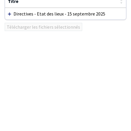
Titre
▼
Directives - Etat des lieux - 15 septembre 2025
Utilisez
Télécharger les fichiers sélectionnés
ENTER
ou
click
sur
les
en-
têtes
de
colonnes
pour
trier
le
tableau.