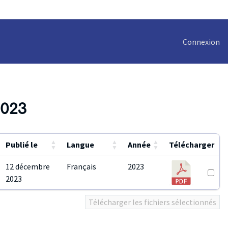
Connexion
2023
▲
▲
▲
Publié le
Langue
Année
Télécharger
▼
▼
▼
12 décembre
Français
2023
2023
Télécharger les fichiers sélectionnés