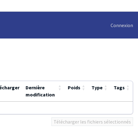
Connexion
▲
▲
▲
▲
écharger
Dernière
Poids
Type
Tags
▼
▼
▼
▼
modification
Télécharger les fichiers sélectionnés