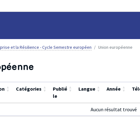
eprise et la Résilience - Cycle Semestre européen
Union européenne
opéenne
▲
▲
▲
▲
▲
on
Catégories
Publié
Langue
Année
Tél
▼
▼
▼
▼
▼
le
Aucun résultat trouvé