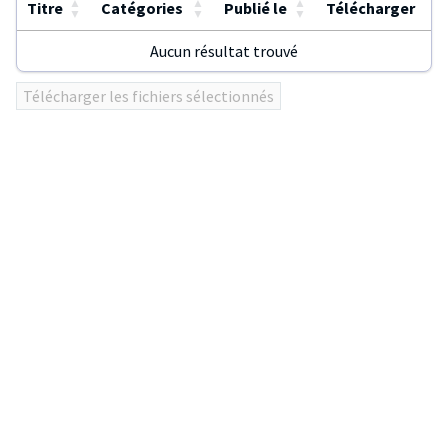
▲
▲
▲
Titre
Catégories
Publié le
Télécharger
▼
▼
▼
Aucun résultat trouvé
Utilisez
Télécharger les fichiers sélectionnés
ENTER
ou
click
sur
les
en-
têtes
de
colonnes
pour
trier
le
tableau.