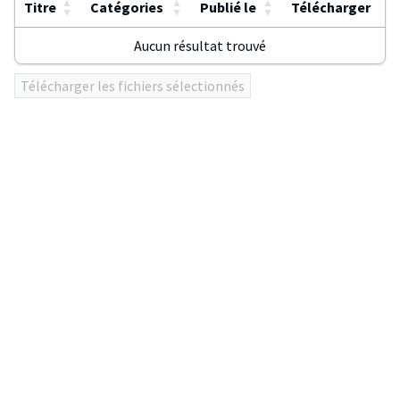
▲
▲
▲
Titre
Catégories
Publié le
Télécharger
▼
▼
▼
Aucun résultat trouvé
Utilisez
Télécharger les fichiers sélectionnés
ENTER
ou
click
sur
les
en-
têtes
de
colonnes
pour
trier
le
tableau.