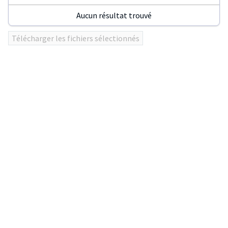
Aucun résultat trouvé
Utilisez
Télécharger les fichiers sélectionnés
ENTER
ou
click
sur
les
en-
têtes
de
colonnes
pour
trier
le
tableau.