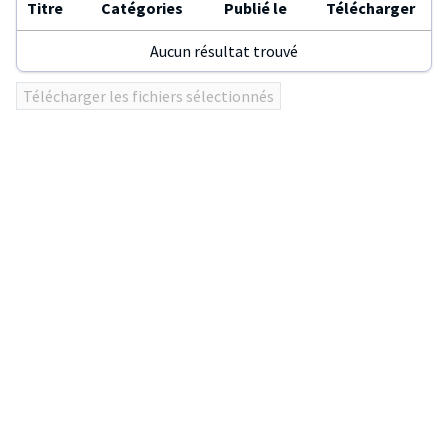
Titre
Catégories
Publié le
Télécharger
Aucun résultat trouvé
Utilisez
Télécharger les fichiers sélectionnés
ENTER
ou
click
sur
les
en-
têtes
de
colonnes
pour
trier
le
tableau.