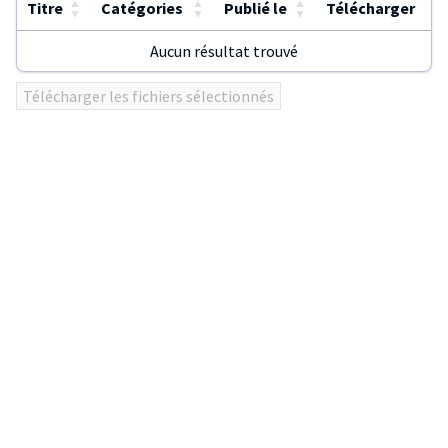
▲
▲
▲
Titre
Catégories
Publié le
Télécharger
▼
▼
▼
Aucun résultat trouvé
Utilisez
Télécharger les fichiers sélectionnés
ENTER
ou
click
sur
les
en-
têtes
de
colonnes
pour
trier
le
tableau.