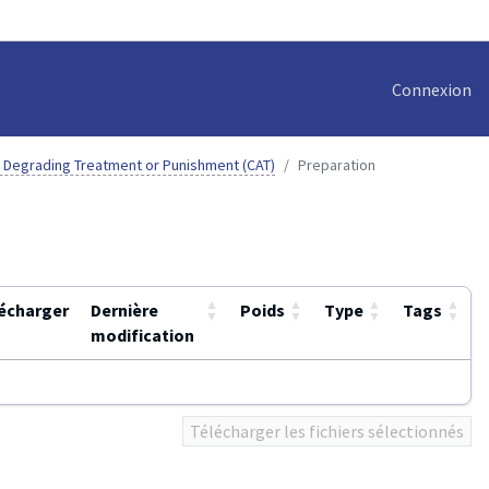
Connexion
r Degrading Treatment or Punishment (CAT)
Preparation
▲
▲
▲
▲
écharger
Dernière
Poids
Type
Tags
▼
▼
▼
▼
modification
Télécharger les fichiers sélectionnés