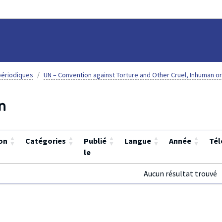
ériodiques
UN – Convention against Torture and Other Cruel, Inhuman o
n
▲
▲
▲
▲
▲
on
Catégories
Publié
Langue
Année
Tél
▼
▼
▼
▼
▼
le
Aucun résultat trouvé