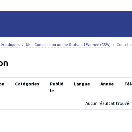
ériodiques
UN – Commission on the Status of Women (CSW)
Contribu
on
on
Catégories
Publié
Langue
Année
Tél
le
Aucun résultat trouvé