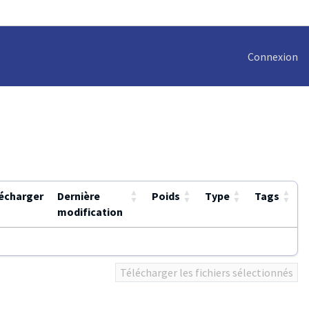
Connexion
▲
▲
▲
▲
écharger
Dernière
Poids
Type
Tags
▼
▼
▼
▼
modification
Télécharger les fichiers sélectionnés