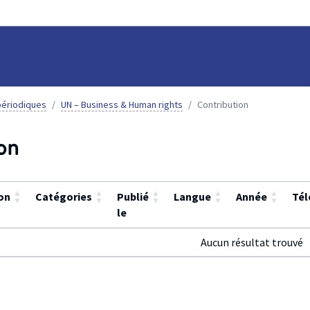
ériodiques
UN – Business & Human rights
Contribution
on
▲
▲
▲
▲
▲
on
Catégories
Publié
Langue
Année
Tél
▼
▼
▼
▼
▼
le
Aucun résultat trouvé