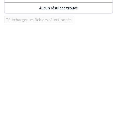
Aucun résultat trouvé
Utilisez
Télécharger les fichiers sélectionnés
ENTER
ou
click
sur
les
en-
têtes
de
colonnes
pour
trier
le
tableau.