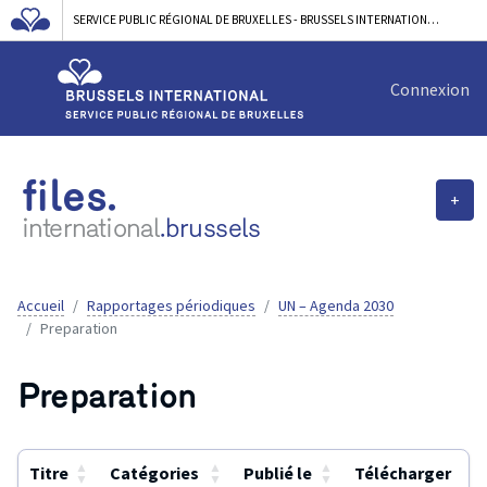
SERVICE PUBLIC RÉGIONAL DE BRUXELLES - BRUSSELS INTERNATIONAL
Connexion
files.
+
international
.brussels
Accueil
Rapportages périodiques
UN – Agenda 2030
Preparation
Preparation
▲
▲
▲
Titre
Catégories
Publié le
Télécharger
▼
▼
▼