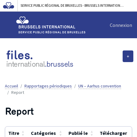
SERVICE PUBLIC RÉGIONAL DE BRUXELLES - BRUSSELS INTERNATIONAL
Connexion
files.
+
international
.brussels
Accueil
Rapportages périodiques
UN – Aarhus convention
Report
Report
▲
▲
▲
Titre
Catégories
Publié le
Télécharger
▼
▼
▼