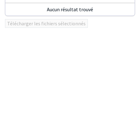
Aucun résultat trouvé
Utilisez
Télécharger les fichiers sélectionnés
ENTER
ou
click
sur
les
en-
têtes
de
colonnes
pour
trier
le
tableau.