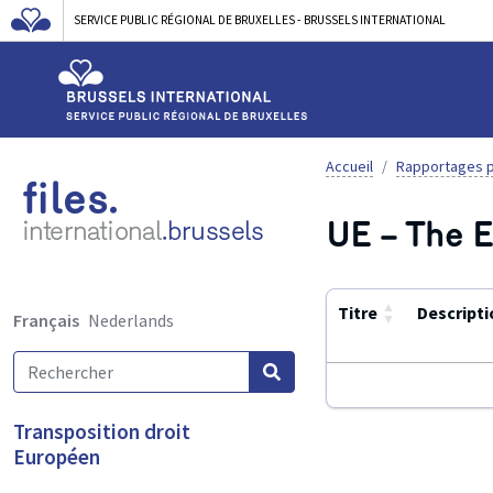
SERVICE PUBLIC RÉGIONAL DE BRUXELLES - BRUSSELS INTERNATIONAL
Accueil
Rapportages p
files.
UE – The E
international
.brussels
▲
Titre
Descripti
Français
Nederlands
▼
Utilisez
Transposition droit
ENTER
Européen
ou