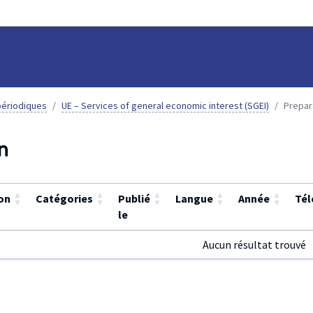
ériodiques
UE – Services of general economic interest (SGEI)
Prepar
n
▲
▲
▲
▲
▲
on
Catégories
Publié
Langue
Année
Tél
▼
▼
▼
▼
▼
le
Aucun résultat trouvé