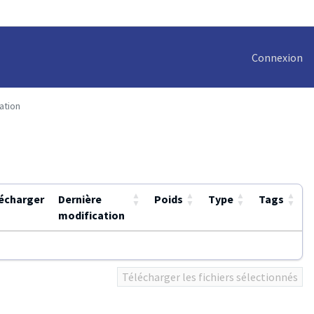
Connexion
ation
▲
▲
▲
▲
écharger
Dernière
Poids
Type
Tags
▼
▼
▼
▼
modification
Télécharger les fichiers sélectionnés