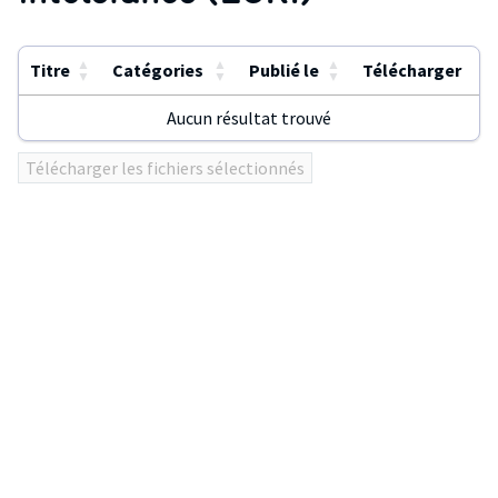
▲
▲
▲
Titre
Catégories
Publié le
Télécharger
▼
▼
▼
Aucun résultat trouvé
Utilisez
Télécharger les fichiers sélectionnés
ENTER
ou
click
sur
les
en-
têtes
de
colonnes
pour
trier
le