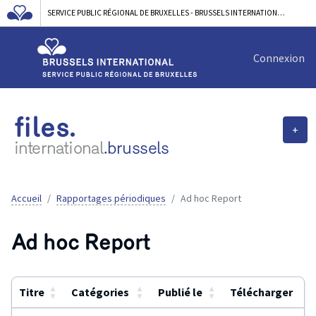
SERVICE PUBLIC RÉGIONAL DE BRUXELLES - BRUSSELS INTERNATIONAL
Connexion
files.
+
international
.brussels
Accueil
Rapportages périodiques
Ad hoc Report
Ad hoc Report
▲
▲
▲
Titre
Catégories
Publié le
Télécharger
▼
▼
▼