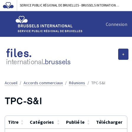
SERVICE PUBLIC RÉGIONAL DE BRUXELLES - BRUSSELS INTERNATIONAL
Connexion
files.
+
international
.brussels
Accueil
Accords commerciaux
Réunions
TPC-S&I
TPC-S&I
▲
▲
▲
Titre
Catégories
Publié le
Télécharger
▼
▼
▼