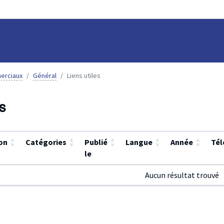
erciaux
Général
Liens utiles
s
▲
▲
▲
▲
▲
on
Catégories
Publié
Langue
Année
Tél
▼
▼
▼
▼
▼
le
Aucun résultat trouvé