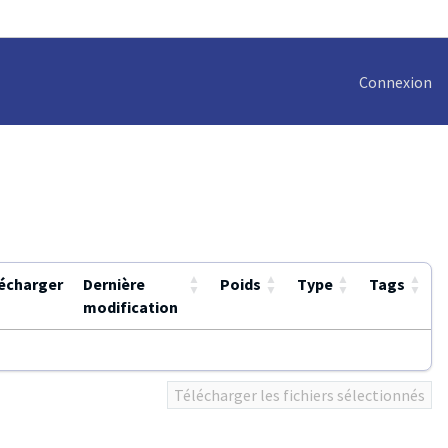
Connexion
▲
▲
▲
▲
écharger
Dernière
Poids
Type
Tags
▼
▼
▼
▼
modification
Télécharger les fichiers sélectionnés