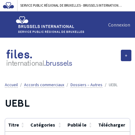
SERVICE PUBLIC RÉGIONAL DE BRUXELLES - BRUSSELS INTERNATIONAL
Connexion
files.
+
international
.brussels
Accueil
Accords commerciaux
Dossiers – Autres
UEBL
UEBL
▲
▲
▲
Titre
Catégories
Publié le
Télécharger
▼
▼
▼