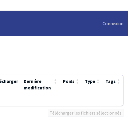
Connexion
▲
▲
▲
▲
écharger
Dernière
Poids
Type
Tags
▼
▼
▼
▼
modification
Télécharger les fichiers sélectionnés