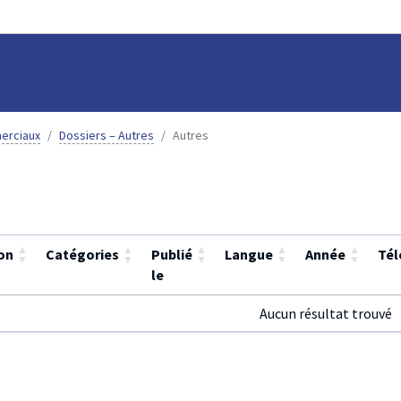
erciaux
Dossiers – Autres
Autres
▲
▲
▲
▲
▲
on
Catégories
Publié
Langue
Année
Tél
▼
▼
▼
▼
▼
le
Aucun résultat trouvé